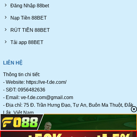
Đăng Nhập 88bet
Nạp Tiền 88BET
RÚT TIỀN 88BET
Tải app 88BET
LIÊN HỆ
Thông tin chi tiết:
- Website: https://ve-f.de.com/
- SĐT: 0956482636
- Email:
ve-f.de.com@gmail.com
- Địa chỉ: 75 Đ. Trần Hưng Đạo, Tự An, Buôn Ma Thuột, Đắk
Lắk, Việt Nam
Hashtag: #88bet #trangchu88bet #dangky88bet
#naptien88bet #linktai88bet