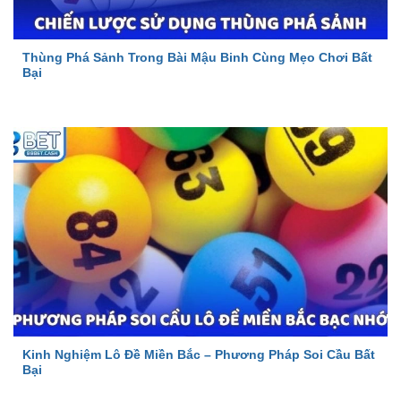
Thùng Phá Sảnh Trong Bài Mậu Binh Cùng Mẹo Chơi Bất
Bại
Kinh Nghiệm Lô Đề Miền Bắc – Phương Pháp Soi Cầu Bất
Bại