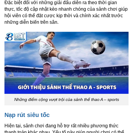
Đặc biệt đối với những giải đấu diễn ra theo thời gian
thực, tốc độ cập nhật kèo nhanh chóng của sảnh chơi giúp
hội viên có thể đặt cược kịp thời và chính xác nhất trước
những diễn biến trên sân.
Những điểm cộng vượt trội của sảnh thể thao A – sports
Nạp rút siêu tốc
Hiện tại, sảnh chơi đang hỗ trợ rất nhiều phương thức
thanh toán khác nhau. Yếu tố này giúp người chơi có thể