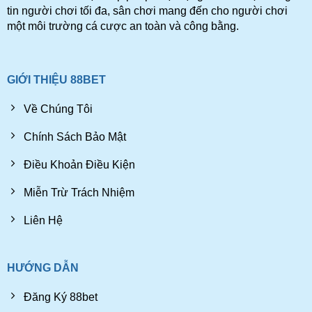
tin người chơi tối đa, sân chơi mang đến cho người chơi
một môi trường cá cược an toàn và công bằng.
GIỚI THIỆU 88BET
Về Chúng Tôi
Chính Sách Bảo Mật
Điều Khoản Điều Kiện
Miễn Trừ Trách Nhiệm
Liên Hệ
HƯỚNG DẪN
Đăng Ký 88bet