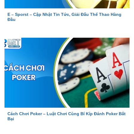
E – Sporst – Cập Nhật Tin Tức, Giải Đấu Thể Thao Hàng
Đầu
Cách Chơi Poker – Luật Chơi Cùng Bí Kíp Đánh Poker Bất
Bại