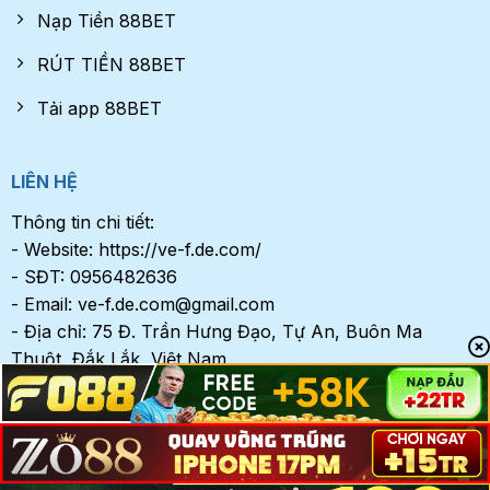
Nạp Tiền 88BET
RÚT TIỀN 88BET
Tải app 88BET
LIÊN HỆ
Thông tin chi tiết:
- Website: https://ve-f.de.com/
- SĐT: 0956482636
- Email:
ve-f.de.com@gmail.com
- Địa chỉ: 75 Đ. Trần Hưng Đạo, Tự An, Buôn Ma
Thuột, Đắk Lắk, Việt Nam
Hashtag: #88bet #trangchu88bet #dangky88bet
#naptien88bet #linktai88bet